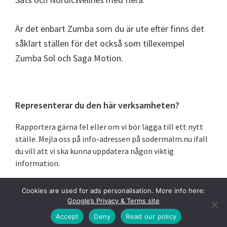
Är det enbart Zumba som du är ute efter finns det
såklart ställen för det också som tillexempel
Zumba Sol och Saga Motion.
Primärt
Representerar du den här verksamheten?
sidofält
Rapportera gärna fel eller om vi bör lägga till ett nytt
ställe. Mejla oss på info-adressen på sodermalm.nu ifall
du vill att vi ska kunna uppdatera någon viktig
information.
Cookies are used for ads personalisation. More info here:
Google’s Privacy & Terms site
Copyright © 2026 ·
Södermalm
Accept
Deny
Read our policy