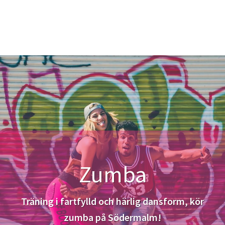
Zumba
Träning i fartfylld och härlig dansform, kör
zumba på Södermalm!