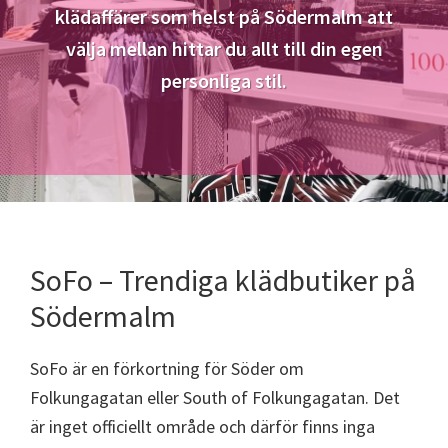
klädaffärer som helst på Södermalm att
välja mellan hittar du allt till din egen
personliga stil.
SoFo – Trendiga klädbutiker på
Södermalm
SoFo är en förkortning för Söder om
Folkungagatan eller South of Folkungagatan. Det
är inget officiellt område och därför finns inga