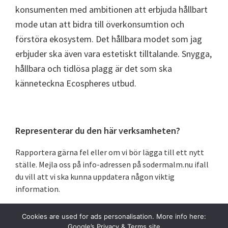
konsumenten med ambitionen att erbjuda hållbart
mode utan att bidra till överkonsumtion och
förstöra ekosystem. Det hållbara modet som jag
erbjuder ska även vara estetiskt tilltalande. Snygga,
hållbara och tidlösa plagg är det som ska
känneteckna Ecospheres utbud.
Primärt
Representerar du den här verksamheten?
sidofält
Rapportera gärna fel eller om vi bör lägga till ett nytt
ställe. Mejla oss på info-adressen på sodermalm.nu ifall
du vill att vi ska kunna uppdatera någon viktig
information.
Cookies are used for ads personalisation. More info here:
Google’s Privacy & Terms site