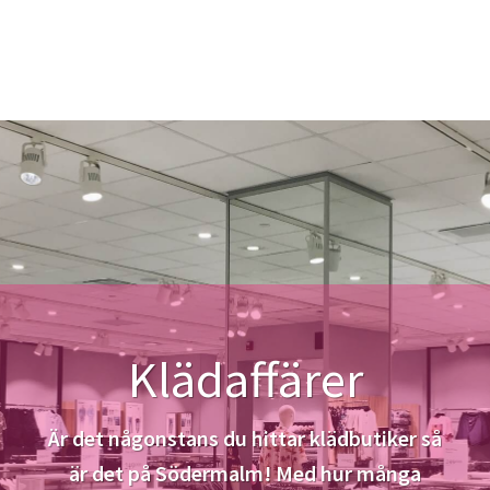
Klädaffärer
Är det någonstans du hittar klädbutiker så
är det på Södermalm! Med hur många