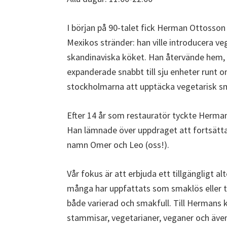
I början på 90-talet fick Herman Ottosso
Mexikos stränder: han ville introducera 
skandinaviska köket. Han återvände hem, 
expanderade snabbt till sju enheter runt 
stockholmarna att upptäcka vegetarisk sma
Efter 14 år som restauratör tyckte Herman 
Han lämnade över uppdraget att fortsätta u
namn Omer och Leo (oss!).
Vår fokus är att erbjuda ett tillgängligt a
många har uppfattats som smaklös eller trå
både varierad och smakfull. Till Hermans 
stammisar, vegetarianer, veganer och även 