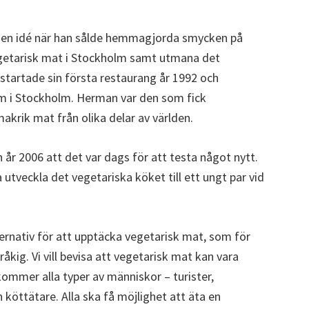
n en idé när han sålde hemmagjorda smycken på
vegetarisk mat i Stockholm samt utmana det
startade sin första restaurang år 1992 och
om i Stockholm. Herman var den som fick
krik mat från olika delar av världen.
år 2006 att det var dags för att testa något nytt.
tveckla det vegetariska köket till ett ungt par vid
lternativ för att upptäcka vegetarisk mat, som för
kig. Vi vill bevisa att vegetarisk mat kan vara
kommer alla typer av människor – turister,
köttätare. Alla ska få möjlighet att äta en