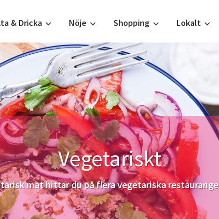
ta & Dricka
Nöje
Shopping
Lokalt
Vegetariskt
tarisk mat hittar du på flera vegetariska restauran