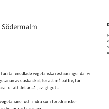
på Södermalm
R
e
s
u
första renodlade vegetariska restauranger där vi
tarian av etiska skäl, för att må bättre, för
ara för att det är så ljuvligt gott.
vegetarianer och andra som föredrar icke-
tockholms restauranger.