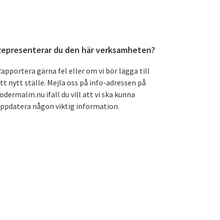
Primärt
Representerar du den här verksamheten?
sidofält
apportera gärna fel eller om vi bör lägga till
tt nytt ställe. Mejla oss på info-adressen på
odermalm.nu ifall du vill att vi ska kunna
ppdatera någon viktig information.