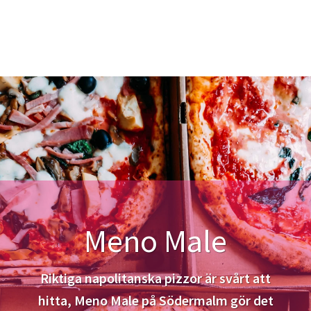
Meno Male
Riktiga napolitanska pizzor är svårt att
hitta, Meno Male på Södermalm gör det