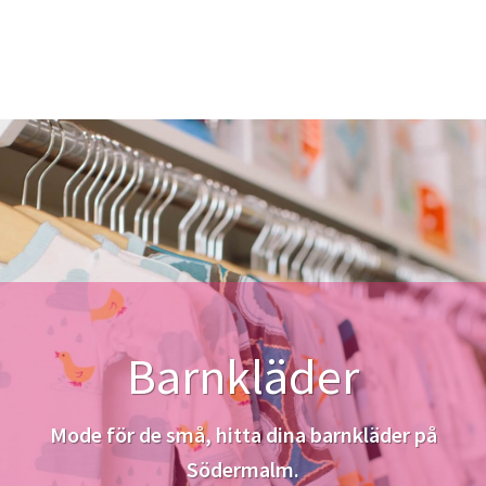
Barnkläder
Mode för de små, hitta dina barnkläder på
Södermalm.