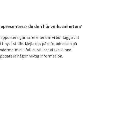
Primärt
Representerar du den här verksamheten?
sidofält
apportera gärna fel eller om vi bör lägga till
tt nytt ställe. Mejla oss på info-adressen på
odermalm.nu ifall du vill att vi ska kunna
ppdatera någon viktig information.