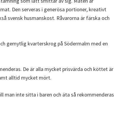
 stämning som lätt smittar av sig. Maten är
smat. Den serveras i generösa portioner, kreativt
ckså svensk husmanskost. Råvarorna är färska och
 och gemytlig kvarterskrog på Södermalm med en
nderas. De är alla mycket prisvärda och köttet är
samt alltid mycket mört.
 vill man inte sitta i baren och äta så rekommenderas