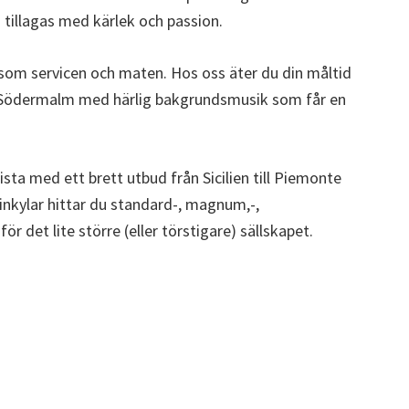
 tillagas med kärlek och passion.
g som servicen och maten. Hos oss äter du din måltid
på Södermalm med härlig bakgrundsmusik som får en
sta med ett brett utbud från Sicilien till Piemonte
inkylar hittar du standard-, magnum,-,
 det lite större (eller törstigare) sällskapet.