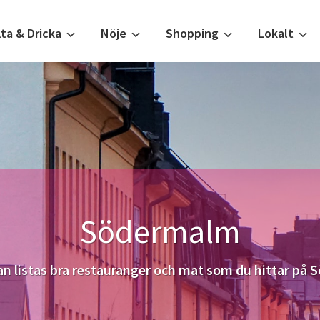
ta & Dricka
Nöje
Shopping
Lokalt
Södermalm
n listas bra restauranger och mat som du hittar på S