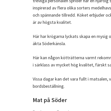
trevliga personalen sprider här en hjärtlig
inspirerad av flera olika sorters medelhav
och spännande tillredd. Köket erbjuder o
är av högsta kvalitet.
Här har krögarna lyckats skapa en mysig
äkta Söderkänsla.
Här kan någon kötträtterna varmt rekomme
i särklass av mycket hög kvalitet, färskt 
Vissa dagar kan det vara fullt i matsalen,
bordsbeställning.
Mat på Söder