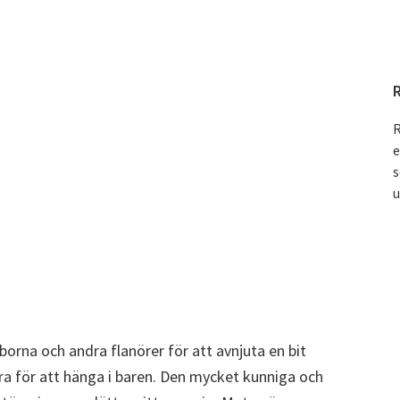
R
e
s
u
orna och andra flanörer för att avnjuta en bit
ara för att hänga i baren. Den mycket kunniga och