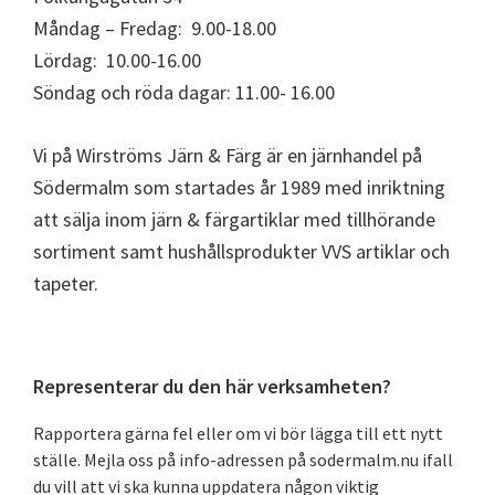
Måndag – Fredag: 9.00-18.00
Lördag: 10.00-16.00
Söndag och röda dagar: 11.00- 16.00
Vi på Wirströms Järn & Färg är en järnhandel på
Södermalm som startades år 1989 med inriktning
att sälja inom järn & färgartiklar med tillhörande
sortiment samt hushållsprodukter VVS artiklar och
tapeter.
Primärt
Representerar du den här verksamheten?
sidofält
Rapportera gärna fel eller om vi bör lägga till ett nytt
ställe. Mejla oss på info-adressen på sodermalm.nu ifall
du vill att vi ska kunna uppdatera någon viktig