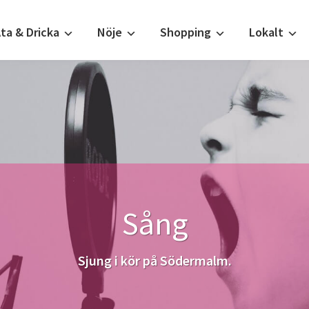
ta & Dricka
Nöje
Shopping
Lokalt
Sång
Sjung i kör på Södermalm.