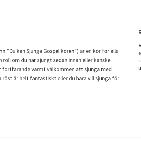
R
mn ”Du kan Sjunga Gospel kören”) är en kör för alla
e
 roll om du har sjungt sedan innan eller kanske
s
u
 är fortfarande varmt välkommen att sjunga med
öst är helt fantastiskt eller du bara vill sjunga för