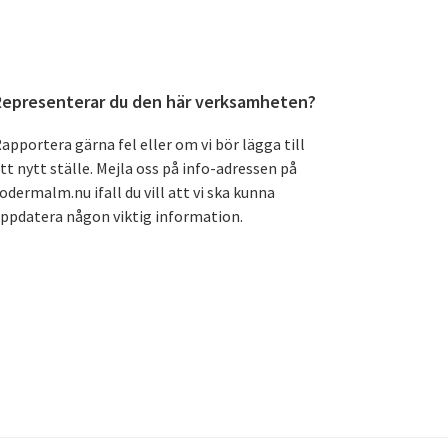
Primärt
Representerar du den här verksamheten?
sidofält
apportera gärna fel eller om vi bör lägga till
tt nytt ställe. Mejla oss på info-adressen på
odermalm.nu ifall du vill att vi ska kunna
ppdatera någon viktig information.