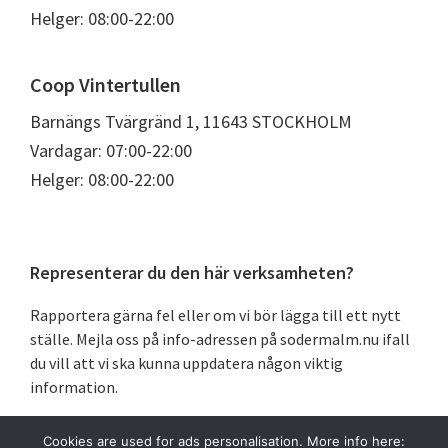
Helger: 08:00-22:00
Coop Vintertullen
Barnängs Tvärgränd 1, 11643 STOCKHOLM
Vardagar: 07:00-22:00
Helger: 08:00-22:00
Primärt
Representerar du den här verksamheten?
sidofält
Rapportera gärna fel eller om vi bör lägga till ett nytt
ställe. Mejla oss på info-adressen på sodermalm.nu ifall
du vill att vi ska kunna uppdatera någon viktig
information.
Cookies are used for ads personalisation. More info here: