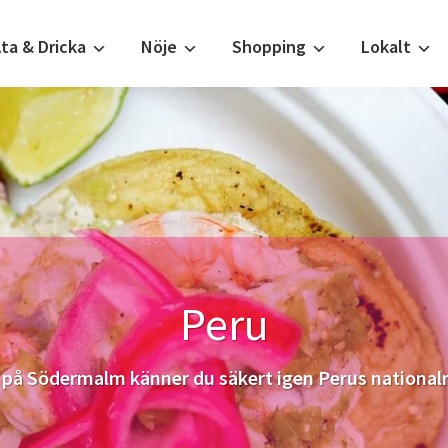
ta & Dricka
Nöje
Shopping
Lokalt
Peru
 på Södermalm känner du säkert igen Perus nationalrä