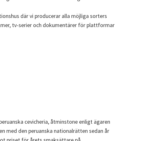
ionshus där vi producerar alla möjliga sorters
ilmer, tv-serier och dokumentärer för plattformar
 peruanska cevicheria, åtminstone enligt ägaren
gen med den peruanska nationalrätten sedan år
ot priset för årets smaksättare på