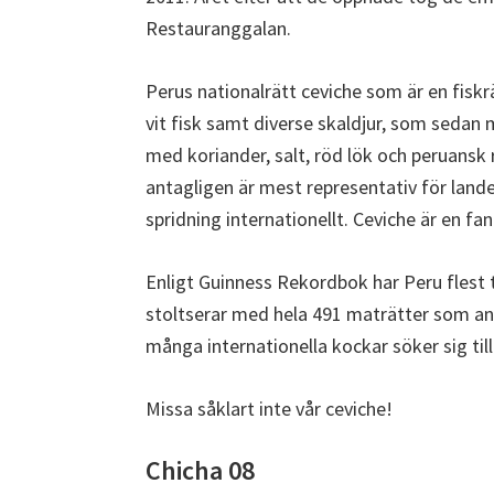
Restauranggalan.
Perus nationalrätt ceviche som är en fiskrä
vit fisk samt diverse skaldjur, som sedan
med koriander, salt, röd lök och peruansk r
antagligen är mest representativ för land
spridning internationellt. Ceviche är en f
Enligt Guinness Rekordbok har Peru flest t
stoltserar med hela 491 maträtter som anse
många internationella kockar söker sig till
Missa såklart inte vår ceviche!
Chicha 08