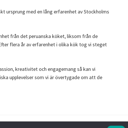
skt ursprung med en lång erfarenhet av Stockholms
nhet från det peruanska köket, liksom från de
er flera år av erfarenhet i olika kök tog vi steget
ssion, kreativitet och engagemang så kan vi
iska upplevelser som vi är övertygade om att de
Copyright © 2026 ·
Södermalm