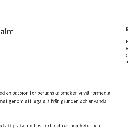
malm
R
e
s
u
med en passion för peruanska smaker. Vi vill förmedla
mat genom att laga allt från grunden och använda
ed att prata med oss och dela erfarenheter och