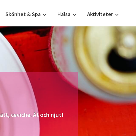
Skönhet & Spa
Hälsa
Aktiviteter
tt, ceviche. Ät och njut!