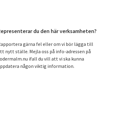
Primärt
Representerar du den här verksamheten?
sidofält
apportera gärna fel eller om vi bör lägga till
tt nytt ställe. Mejla oss på info-adressen på
odermalm.nu ifall du vill att vi ska kunna
ppdatera någon viktig information.