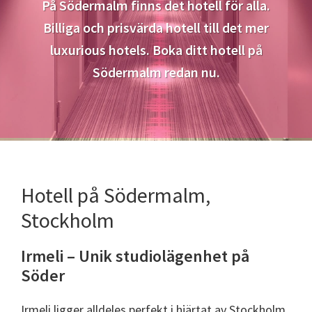
På Södermalm finns det hotell för alla.
Billiga och prisvärda hotell till det mer
luxurious hotels. Boka ditt hotell på
Södermalm redan nu.
Hotell på Södermalm,
Stockholm
Irmeli – Unik studiolägenhet på
Söder
Irmeli ligger alldeles perfekt i hjärtat av Stockholm