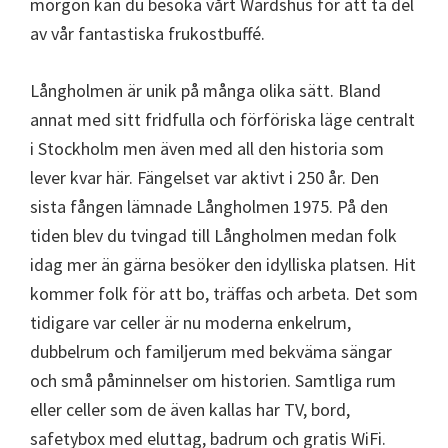
morgon kan du besöka vårt Wärdshus för att ta del
av vår fantastiska frukostbuffé.
Långholmen är unik på många olika sätt. Bland
annat med sitt fridfulla och förföriska läge centralt
i Stockholm men även med all den historia som
lever kvar här. Fängelset var aktivt i 250 år. Den
sista fången lämnade Långholmen 1975. På den
tiden blev du tvingad till Långholmen medan folk
idag mer än gärna besöker den idylliska platsen. Hit
kommer folk för att bo, träffas och arbeta. Det som
tidigare var celler är nu moderna enkelrum,
dubbelrum och familjerum med bekväma sängar
och små påminnelser om historien. Samtliga rum
eller celler som de även kallas har TV, bord,
safetybox med eluttag, badrum och gratis WiFi.