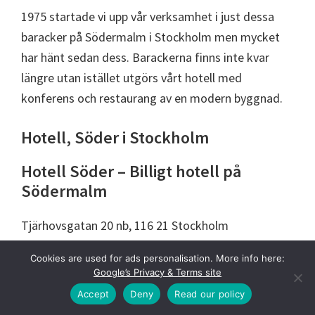
1975 startade vi upp vår verksamhet i just dessa
baracker på Södermalm i Stockholm men mycket
har hänt sedan dess. Barackerna finns inte kvar
längre utan istället utgörs vårt hotell med
konferens och restaurang av en modern byggnad.
Hotell, Söder i Stockholm
Hotell Söder – Billigt hotell på
Södermalm
Tjärhovsgatan 20 nb, 116 21 Stockholm
Cookies are used for ads personalisation. More info here:
Hotell Söder är ett litet och billigt hotell vid
Google’s Privacy & Terms site
Medborgarplatsen mitt på Södermalm i Stockholm.
Accept
Deny
Read our policy
Härifrån har du nära till Södermalms levande