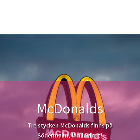
McDonalds
Tre stycken McDonalds finns på
Södermalm, I'm lovin it!