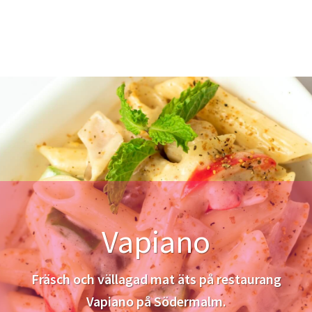
Vapiano
Fräsch och vällagad mat äts på restaurang
Vapiano på Södermalm.