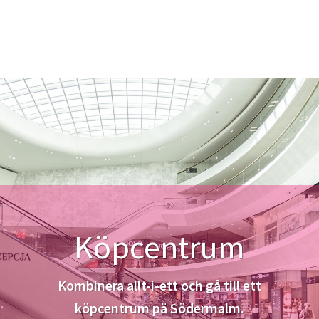
Köpcentrum
Kombinera allt-i-ett och gå till ett
köpcentrum på Södermalm.