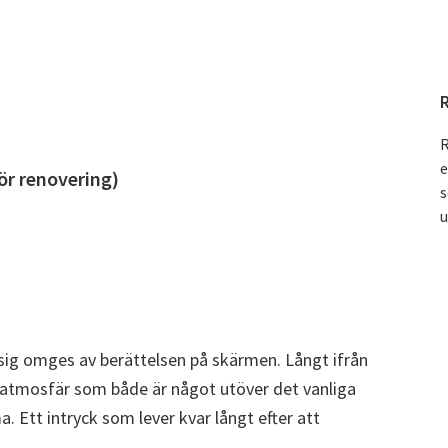
R
e
för renovering)
s
u
ta sig omges av berättelsen på skärmen. Långt ifrån
 atmosfär som både är något utöver det vanliga
Ett intryck som lever kvar långt efter att