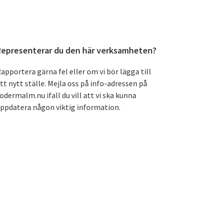
Primärt
Representerar du den här verksamheten?
sidofält
apportera gärna fel eller om vi bör lägga till
tt nytt ställe. Mejla oss på info-adressen på
odermalm.nu ifall du vill att vi ska kunna
ppdatera någon viktig information.